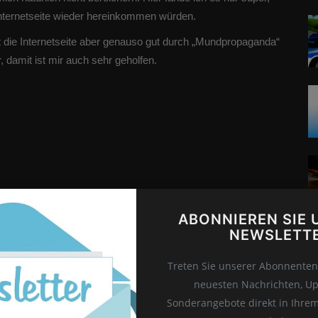
Internetseite wieder hereinkommen würden.
nt die Internetseite aber genauso gut durch „Mundpropaganda“
r, damit ist mir auch sehr geholfen.
ABONNIEREN SIE 
NEWSLETT
Treten Sie unserer Abonnentenl
neuesten Nachrichten, U
Wa
Sonderangebote direkt in Ihre
W