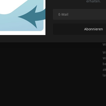
erhalten.
d
W
Ka
ei
d
Abonnieren
m
Te
W
Wi
W
be
ak
la