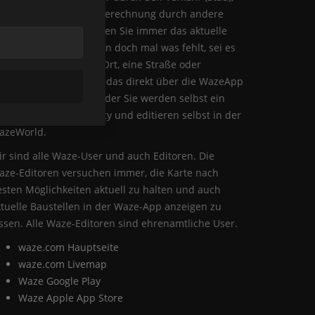
ank Echtzeit-Verkehrsberechnung durch andere
aze-User. In Waze finden Sie immer das aktuelle
rtenmaterial und wenn doch mal was fehlt, sei es
ne Baustelle oder ein Ort, eine Straße oder
ergleichen, können Sie das direkt über die WazeApp
elden und eintragen oder Sie werden selbst ein
il der Waze-Community und editieren selbst in der
azeWorld.
r sind alle Waze-User und auch Editoren. Die
aze-Editoren versuchen immer, die Karte nach
sten Möglichkeiten aktuell zu halten und auch
tuelle Baustellen in der Waze-App anzeigen zu
ssen. Alle Waze-Editoren sind ehrenamtliche User.
waze.com Hauptseite
waze.com Livemap
Waze Google Play
Waze Apple App Store