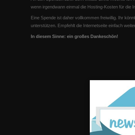
wenn irgendwann einmal die Hosting-Kosten für die 
Eine Spende ist daher vollkommen freiwillig. Ihr kön
unterstützen. Empfehlt die Internetseite einfach weite
In diesem Sinne: ein großes Dankeschön!