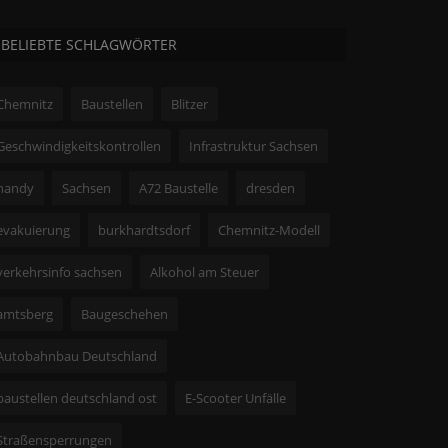
BELIEBTE SCHLAGWÖRTER
Chemnitz
Baustellen
Blitzer
Geschwindigkeitskontrollen
Infrastruktur Sachsen
handy
Sachsen
A72 Baustelle
dresden
evakuierung
burkhardtsdorf
Chemnitz-Modell
verkehrsinfo sachsen
Alkohol am Steuer
amtsberg
Baugeschehen
Autobahnbau Deutschland
baustellen deutschland ost
E-Scooter Unfälle
Straßensperrungen