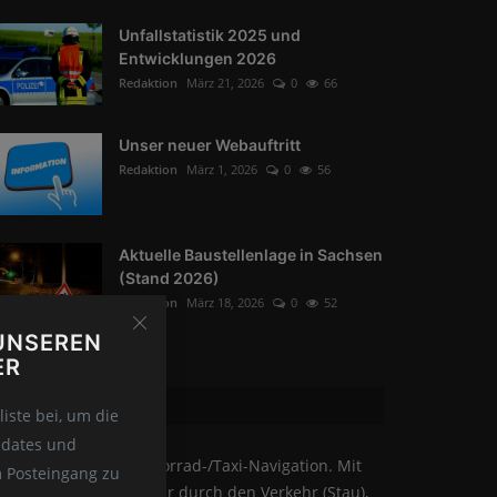
Unfallstatistik 2025 und
Entwicklungen 2026
Redaktion
März 21, 2026
0
66
Unser neuer Webauftritt
Redaktion
März 1, 2026
0
56
Aktuelle Baustellenlage in Sachsen
(Stand 2026)
Redaktion
März 18, 2026
0
52
UNSEREN
ER
WAS IST WAZE?
iste bei, um die
pdates und
ze ist eine PKW-/Motorrad-/Taxi-Navigation. Mit
m Posteingang zu
aze kommen Sie besser durch den Verkehr (Stau),